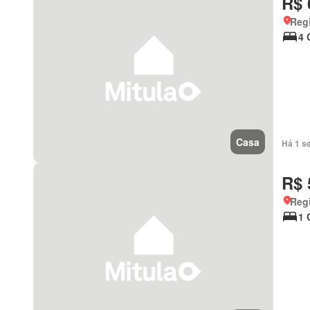
R$ 
Regi
4 
Casa
Há 1 s
R$ 
Regi
1 