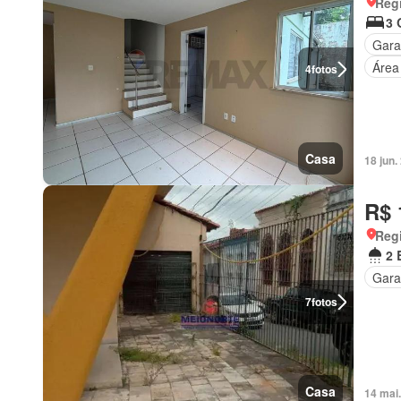
Regi
3 
Gar
Área
4
fotos
Casa
18 jun
R$ 
Regi
2 
Gar
7
fotos
Casa
14 mai