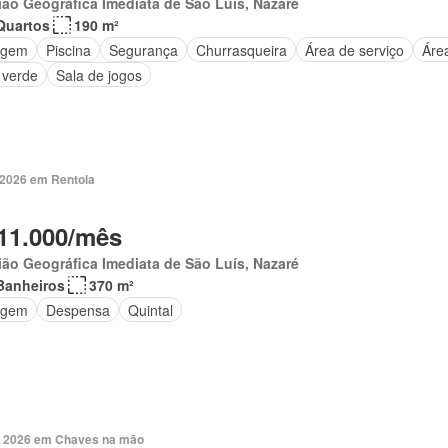
ão Geográfica Imediata de São Luís, Nazaré
Quartos
190 m²
agem
Piscina
Segurança
Churrasqueira
Área de serviço
Áre
 verde
Sala de jogos
. 2026 em Rentola
11.000/mês
ão Geográfica Imediata de São Luís, Nazaré
Banheiros
370 m²
agem
Despensa
Quintal
. 2026 em Chaves na mão