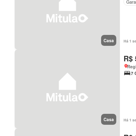
Gar
Casa
Há 1 s
R$ 
Regi
7 
Casa
Há 1 s