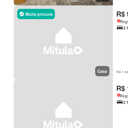
R$ 
Muita procura
Regi
3 
Casa
Há 1 s
R$ 
Regi
2 