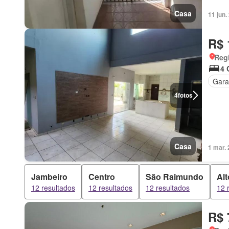
Casa
11 jun
R$ 
Regi
4 
Gar
4
fotos
Casa
1 mar.
Jambeiro
Centro
São Raimundo
Al
12 resultados
12 resultados
12 resultados
12 
R$ 