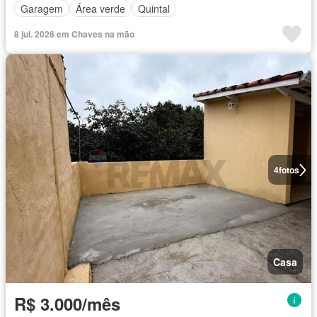
Garagem
Área verde
Quintal
8 jul. 2026 em Chaves na mão
4
fotos
Casa
R$ 3.000/mês