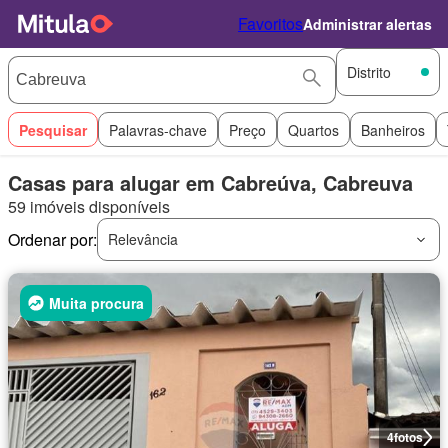
Favoritos
Administrar alertas
Distrito
Pesquisar
Palavras-chave
Preço
Quartos
Banheiros
Casas para alugar em Cabreúva, Cabreuva
59 imóveis disponíveis
Ordenar por:
Relevância
Muita procura
4
fotos