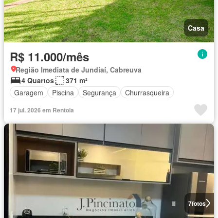
Casa
R$ 11.000/mês
Região Imediata de Jundiaí, Cabreuva
4 Quartos
371 m²
Garagem
Piscina
Segurança
Churrasqueira
17 jul. 2026 em Rentola
7
fotos