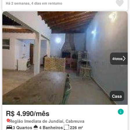
Há 2 semanas, 4 dias em rentumo
4
fotos
Casa
R$ 4.990/mês
Região Imediata de Jundiaí, Cabreuva
3 Quartos
4 Banheiros
226 m²