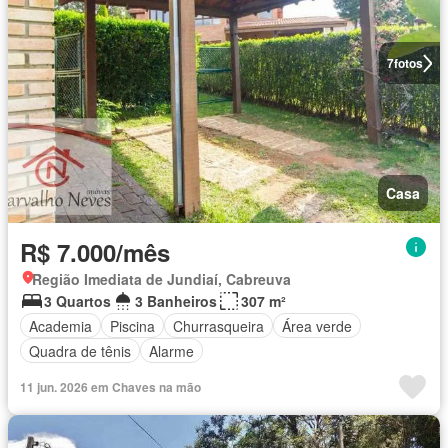
7
fotos
Casa
R$ 7.000/mês
Região Imediata de Jundiaí, Cabreuva
3 Quartos
3 Banheiros
307 m²
Academia
Piscina
Churrasqueira
Área verde
Quadra de tênis
Alarme
11 jun. 2026 em Chaves na mão