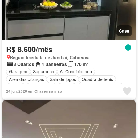
Casa
R$ 8.600/mês
Região Imediata de Jundiaí, Cabreuva
3 Quartos
4 Banheiros
170 m²
Garagem
Segurança
Ar Condicionado
Área das crianças
Sala de jogos
Quadra de tênis
Quintal
Sala multiuso
Alarme
Totalmente mobiliado
24 jun. 2026 em Chaves na mão