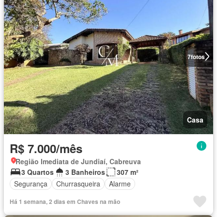
7
fotos
Casa
R$ 7.000/mês
Região Imediata de Jundiaí, Cabreuva
3 Quartos
3 Banheiros
307 m²
Segurança
Churrasqueira
Alarme
Há 1 semana, 2 dias em Chaves na mão