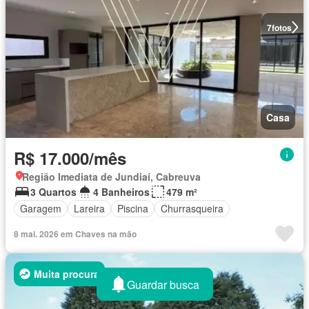
7
fotos
Casa
R$ 17.000/mês
Região Imediata de Jundiaí, Cabreuva
3 Quartos
4 Banheiros
479 m²
Garagem
Lareira
Piscina
Churrasqueira
8 mai. 2026 em Chaves na mão
Muita procura
Guardar busca