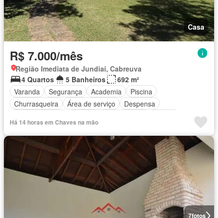
Casa
R$ 7.000/mês
Região Imediata de Jundiaí, Cabreuva
4 Quartos
5 Banheiros
692 m²
Varanda
Segurança
Academia
Piscina
Churrasqueira
Área de serviço
Despensa
Quadra de tênis
Quintal
Sala multiuso
Alarme
Há 14 horas em Chaves na mão
7
fotos