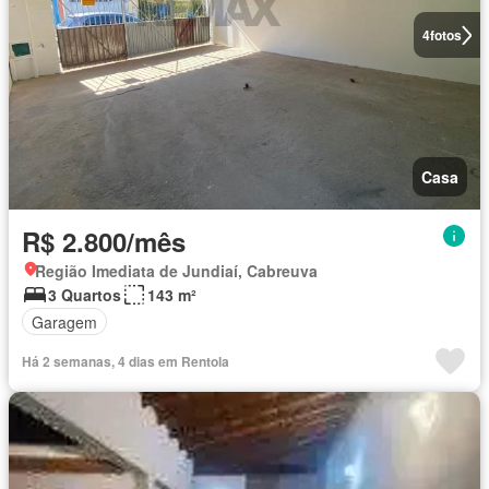
4
fotos
Casa
R$ 2.800/mês
Região Imediata de Jundiaí, Cabreuva
3 Quartos
143 m²
Garagem
Há 2 semanas, 4 dias em Rentola