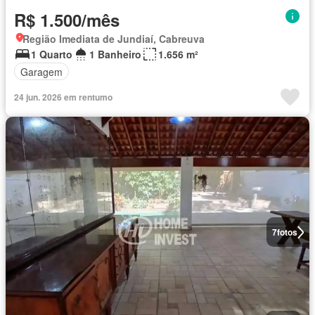
R$ 1.500/mês
Região Imediata de Jundiaí, Cabreuva
1 Quarto
1 Banheiro
1.656 m²
Garagem
24 jun. 2026 em rentumo
7
fotos