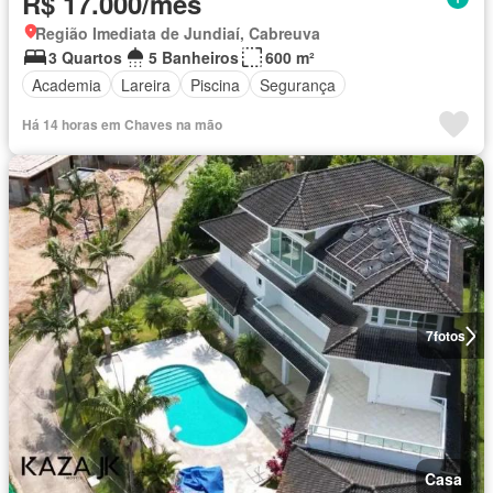
R$ 17.000/mês
Região Imediata de Jundiaí, Cabreuva
3 Quartos
5 Banheiros
600 m²
Academia
Lareira
Piscina
Segurança
Há 14 horas em Chaves na mão
7
fotos
Casa