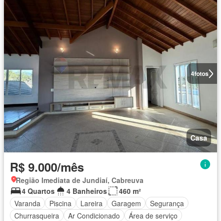
4
fotos
Casa
R$ 9.000/mês
Região Imediata de Jundiaí, Cabreuva
4 Quartos
4 Banheiros
460 m²
Varanda
Piscina
Lareira
Garagem
Segurança
Churrasqueira
Ar Condicionado
Área de serviço