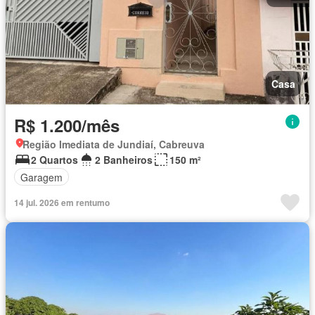
Casa
R$ 1.200/mês
Região Imediata de Jundiaí, Cabreuva
2 Quartos
2 Banheiros
150 m²
Garagem
14 jul. 2026 em rentumo