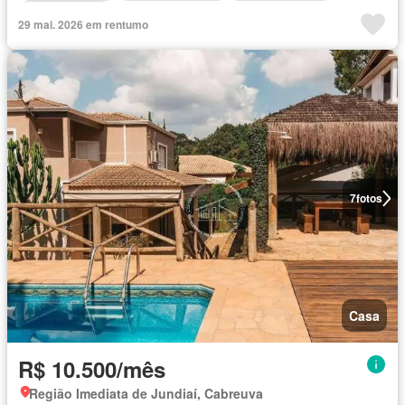
Sala multiuso
29 mai. 2026 em rentumo
7
fotos
Casa
R$ 10.500/mês
Região Imediata de Jundiaí, Cabreuva