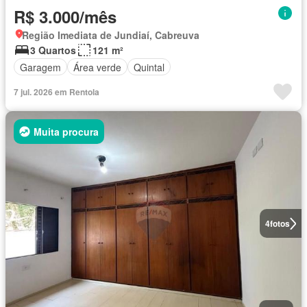
R$ 3.000/mês
Região Imediata de Jundiaí, Cabreuva
3 Quartos
121 m²
Garagem
Área verde
Quintal
7 jul. 2026 em Rentola
Muita procura
4
fotos