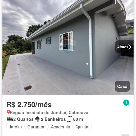
4
fotos
Casa
R$ 2.750/mês
Região Imediata de Jundiaí, Cabreuva
2 Quartos
2 Banheiros
60 m²
Jardim
Garagem
Academia
Quintal