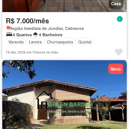
Casa
R$ 7.000/mês
Região Imediata de Jundiaí, Cabreuva
4 Quartos
4 Banheiros
Varanda
Lareira
Churrasqueira
Quintal
19 abr. 2026 em Chaves na mão
Novo
7
fotos