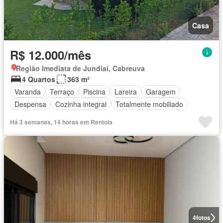
Casa
R$ 12.000/mês
Região Imediata de Jundiaí, Cabreuva
4 Quartos
363 m²
Varanda
Terraço
Piscina
Lareira
Garagem
Despensa
Cozinha integral
Totalmente mobiliado
Há 3 semanas, 14 horas em Rentola
4
fotos