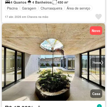
4 Quartos
4 Banheiros
450 m²
Piscina
Garagem
Churrasqueira
Área de serviço
17 abr. 2026 em Chaves na mão
Novo
7
fotos
Casa