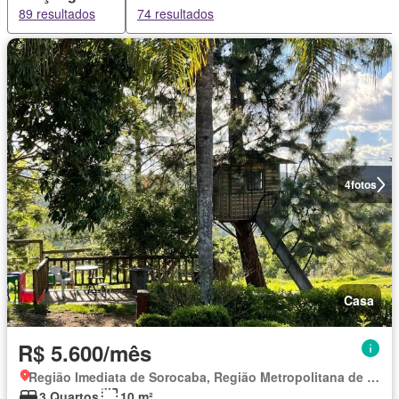
89 resultados
74 resultados
4
fotos
Casa
R$ 5.600/mês
Região Imediata de Sorocaba, Região Metropolitana de Sorocaba
3 Quartos
10 m²