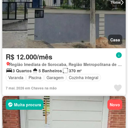
7
fotos
Casa
R$ 12.000/mês
Região Imediata de Sorocaba, Região Metropolitana de Sorocaba
3 Quartos
5 Banheiros
370 m²
Varanda
Piscina
Garagem
Cozinha integral
7 mai. 2026 em Chaves na mão
Muita procura
Novo