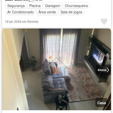
Segurança
Piscina
Garagem
Churrasqueira
Ar Condicionado
Área verde
Sala de jogos
Quadra de tênis
Cozinha integral
Alarme
18 jul. 2026 em Rentola
Totalmente mobiliado
4
fotos
Casa