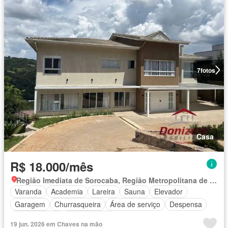
7
fotos
Casa
R$ 18.000/mês
Região Imediata de Sorocaba, Região Metropolitana de Sorocaba
Varanda
Academia
Lareira
Sauna
Elevador
Garagem
Churrasqueira
Área de serviço
Despensa
Sala de jogos
Sala multiuso
19 jun. 2026 em Chaves na mão