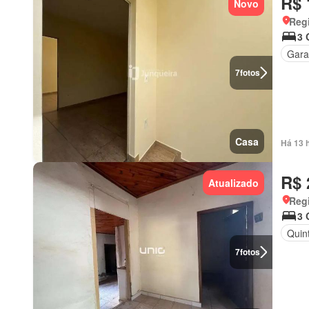
R$ 
Novo
Regi
3 
Gar
7
fotos
Casa
Há 13 
R$ 
Atualizado
Regi
3 
Quint
7
fotos