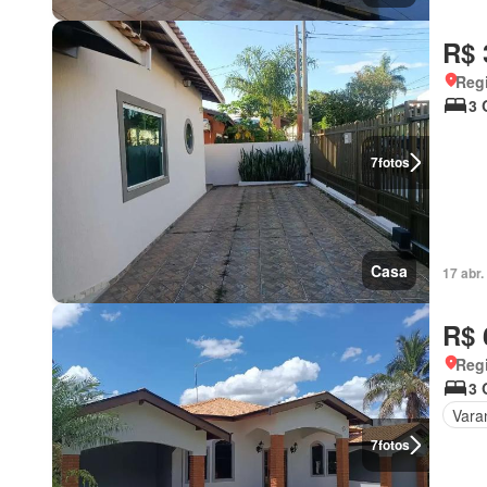
R$ 
Regi
3 
7
fotos
Casa
17 abr
R$ 
Regi
3 
Vara
7
fotos