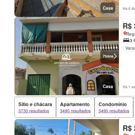
Casa
Há 6 d
R$ 
Regi
3 
Vara
7
fotos
Casa
Há 1 s
Sítio e chácara
Apartamento
Condominio
3730 resultados
3490 resultados
3490 resultados
R$ 