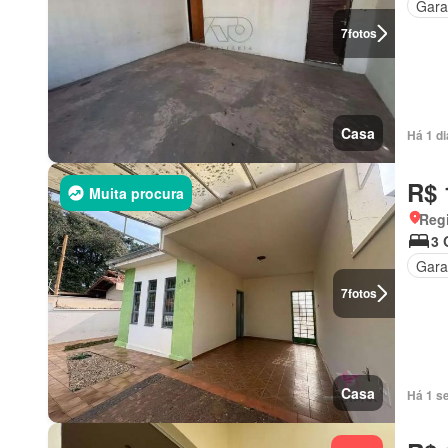
Gar
7
fotos
Casa
Há 1 d
R$ 
Muita procura
Regi
3 
Gar
7
fotos
Casa
Há 1 s