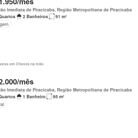
1.950/mês
ão Imediata de Piracicaba, Região Metropolitana de Piracicaba
Quartos
2 Banheiros
91 m²
agem
horas em Chaves na mão
2.000/mês
ão Imediata de Piracicaba, Região Metropolitana de Piracicaba
Quartos
1 Banheiro
95 m²
al