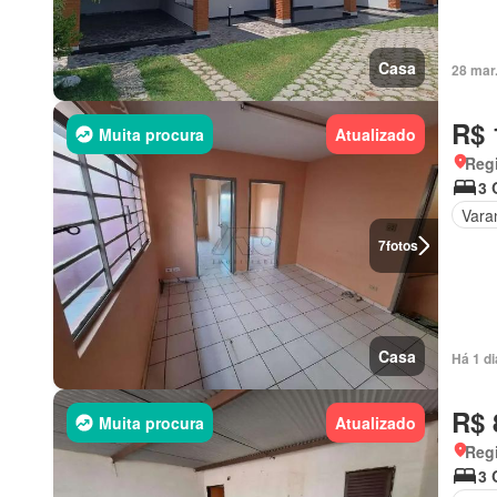
Casa
28 mar
R$ 
Muita procura
Atualizado
Regi
3 
Vara
7
fotos
Casa
Há 1 d
R$ 
Muita procura
Atualizado
Regi
3 