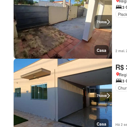
Regi
3 
Pisci
7
fotos
Casa
2 mai.
R$ 
Regi
3 
Chur
7
fotos
Casa
Há 2 s