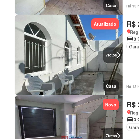
Casa
Há 13 
R$ 
Atualizado
Regi
3 
Gar
7
fotos
Casa
Há 13 
R$ 
Novo
Regi
3 
Gar
7
fotos