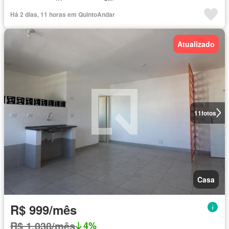
Há 2 dias, 11 horas em QuintoAndar
Atualizado
11
fotos
Casa
R$ 999/mês
R$ 1.038/mês
4%