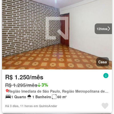
12
fotos
Casa
R$ 1.250/mês
R$ 1.295/mês
3%
Região Imediata de São Paulo, Região Metropolitana de São Paulo
1 Quarto
1 Banheiro
60 m²
Há 3 dias, 11 horas em QuintoAndar