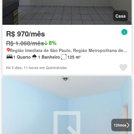
Casa
R$ 970/mês
R$ 1.060/mês
8%
Região Imediata de São Paulo, Região Metropolitana de São Paulo
1 Quarto
1 Banheiro
125 m²
Há 3 dias, 11 horas em QuintoAndar
12
fotos