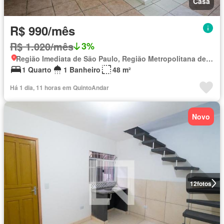
Casa
R$ 990/mês
R$ 1.020/mês
3%
Região Imediata de São Paulo, Região Metropolitana de São Paulo
1 Quarto
1 Banheiro
48 m²
Há 1 dia, 11 horas em QuintoAndar
Novo
12
fotos