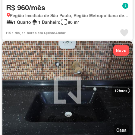
R$ 960/mês
Região Imediata de São Paulo, Região Metropolitana de São Paulo
1 Quarto
1 Banheiro
80 m²
Há 1 dia, 11 horas em QuintoAndar
Novo
12
fotos
Casa