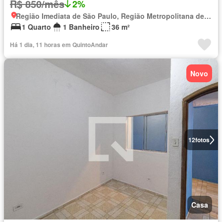
R$ 850/mês
2%
Região Imediata de São Paulo, Região Metropolitana de São Paulo
1 Quarto
1 Banheiro
36 m²
Há 1 dia, 11 horas em QuintoAndar
Novo
12
fotos
Casa