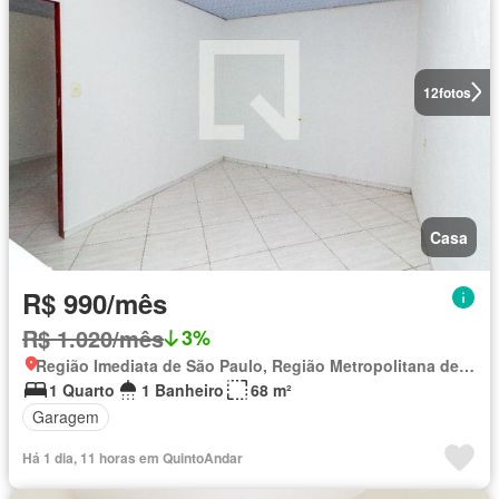
12
fotos
Casa
R$ 990/mês
R$ 1.020/mês
3%
Região Imediata de São Paulo, Região Metropolitana de São Paulo
1 Quarto
1 Banheiro
68 m²
Garagem
Há 1 dia, 11 horas em QuintoAndar