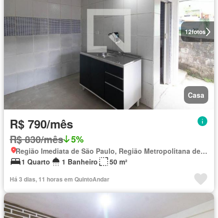
12
fotos
Casa
R$ 790/mês
R$ 830/mês
5%
Região Imediata de São Paulo, Região Metropolitana de São Paulo
1 Quarto
1 Banheiro
50 m²
Há 3 dias, 11 horas em QuintoAndar