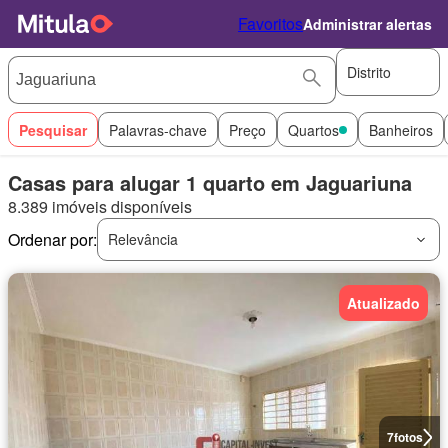
Favoritos
Administrar alertas
Distrito
Pesquisar
Palavras-chave
Preço
Quartos
Banheiros
Casas para alugar 1 quarto em Jaguariuna
8.389 imóveis disponíveis
Ordenar por:
Relevância
Atualizado
7
fotos