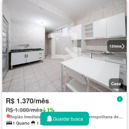
12
fotos
Casa
R$ 1.370/mês
R$ 1.380/mês
1%
Região Imediata de São Paulo, Região Metropolitana de São Paulo
Guardar busca
1 Quarto
1 Banheiro
60 m²