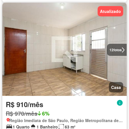
Atualizado
12
fotos
Casa
R$ 910/mês
R$ 970/mês
6%
Região Imediata de São Paulo, Região Metropolitana de São Paulo
1 Quarto
1 Banheiro
63 m²