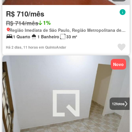
R$ 710/mês
R$ 714/mês
1%
Região Imediata de São Paulo, Região Metropolitana de São Paulo
1 Quarto
1 Banheiro
33 m²
Há 2 dias, 11 horas em QuintoAndar
Novo
12
fotos