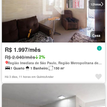
12
fotos
Casa
R$ 1.997/mês
R$ 2.040/mês
2%
Região Imediata de São Paulo, Região Metropolitana de São Paulo
1 Quarto
1 Banheiro
150 m²
Há 3 dias, 11 horas em QuintoAndar