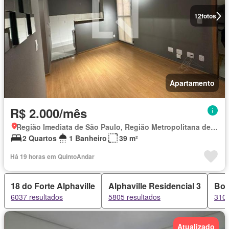
12
fotos
Apartamento
R$ 2.000/mês
Região Imediata de São Paulo, Região Metropolitana de São Paulo
2 Quartos
1 Banheiro
39 m²
Há 19 horas em QuintoAndar
18 do Forte Alphaville
Alphaville Residencial 3
Bou
6037 resultados
5805 resultados
3105
Atualizado